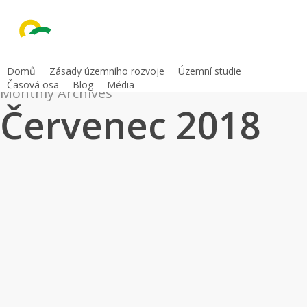
Skip
to
main
content
Domů
Zásady územního rozvoje
Územní studie
Časová osa
Blog
Média
Monthly Archives
Červenec 2018
Územní
Ostatní
studie:
Územní studie: mezietapa a dopravní
mezietapa