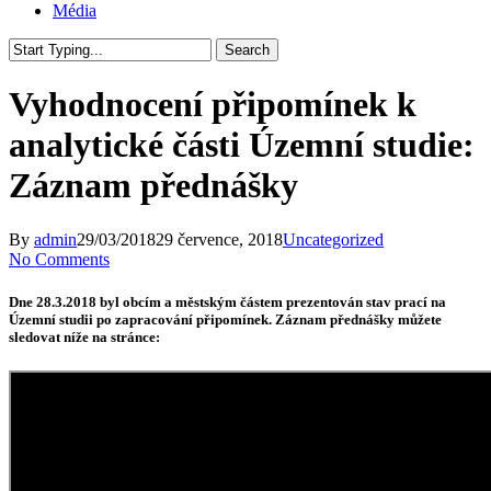
Média
Search
Close
Search
Vyhodnocení připomínek k
analytické části Územní studie:
Záznam přednášky
By
admin
29/03/2018
29 července, 2018
Uncategorized
No Comments
Dne 28.3.2018 byl obcím a městským částem prezentován stav prací na
Územní studii po zapracování připomínek. Záznam přednášky můžete
sledovat níže na stránce: