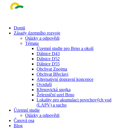
Skip
to
main
content
Menu
Domů
Zásady územního rozvoje
Otázky a odpovědi
Témata
Územní studie pro Brno a okolí
Dálnice D43
Dálnice D52
Dálnice D55
Obchvat Znojma
Obchvat Břeclavi
Alternativní dopravní koncepce
Ovzduší
Křenovická spojka
Železniční uzel Brno
Lokality pro akumulaci povrchových vod
(LAPV) a sucho
Územní studie
Otázky a odpovědi
Časová osa
Blog