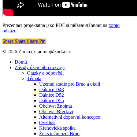
Prezentaci projektatna jako PDF si můžete stáhnout na
tomto
odkazu
.
Share
Share
Share
Share
Pin
© 2026 Zurka.cz. admin@zurka.cz
Close
Domů
Menu
Zásady územního rozvoje
Otázky a odpovědi
Témata
Územní studie pro Brno a okolí
Dálnice D43
Dálnice D52
Dálnice D55
Obchvat Znojma
Obchvat Břeclavi
Alternativní dopravní koncepce
Ovzduší
Křenovická spojka
Železniční uzel Brno