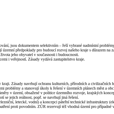
ní, jsou dokumentem selektivním – řeší vybrané nadmístní problémy 
územní předpoklady pro budoucí rozvoj našeho kraje s důrazem na zaj
života jeho obyvatel v současnosti i budoucnosti.
emi i veřejností. Zásady vydává zastupitelstvo kraje.
kraji. Zásady navrhují ochranu kulturních, přírodních a civilizačníc
kými problémy a stanovují úkoly k řešení v územních plánech měst a obc
ěry v území, obsažené v politice územního rozvoje, krajských konce
se jejich reálnost, popř. se navrhují jiná řešení.
elezniční, letecké, vodní) a koncepci páteřní technické infrastruktury
 opatření proti povodním. ZÚR rezervují též vhodná území pro případné