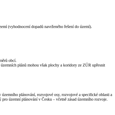
 území (vyhodnocení dopadů navrženého řešení do území).
měrů obcí.
ti územních plánů mohou však plochy a koridory ze ZÚR upřesnit
územního plánování, rozvojové osy, rozvojové a specifické oblasti a
ý pro územní plánování v Česku – včetně zásad územního rozvoje.