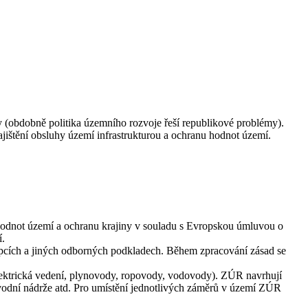
(obdobně politika územního rozvoje řeší republikové problémy).
ištění obsluhy území infrastrukturou a ochranu hodnot území.
h hodnot území a ochranu krajiny v souladu s Evropskou úmluvou o
í.
pcích a jiných odborných podkladech. Během zpracování zásad se
 (elektrická vedení, plynovody, ropovody, vodovody). ZÚR navrhují
 vodní nádrže atd. Pro umístění jednotlivých záměrů v území ZÚR