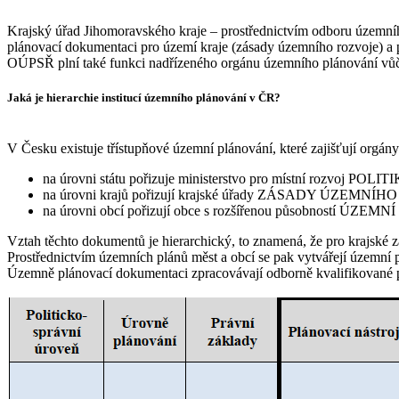
Krajský úřad Jihomoravského kraje – prostřednictvím odboru územní
plánovací dokumentaci pro území kraje (zásady územního rozvoje) a p
OÚPSŘ plní také funkci nadřízeného orgánu územního plánování vůči 
Jaká je hierarchie institucí územního plánování v ČR?
V Česku existuje třístupňové územní plánování, které zajišťují orgá
na úrovni státu pořizuje ministerstvo pro místní rozvoj
na úrovni krajů pořizují krajské úřady ZÁSADY ÚZEMNÍ
na úrovni obcí pořizují obce s rozšířenou působností ÚZEM
Vztah těchto dokumentů je hierarchický, to znamená, že pro krajské z
Prostřednictvím územních plánů měst a obcí se pak vytvářejí územní 
Územně plánovací dokumentaci zpracovávají odborně kvalifikované pro