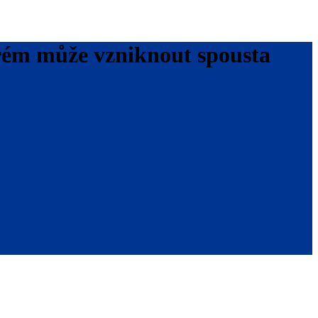
erém může vzniknout spousta