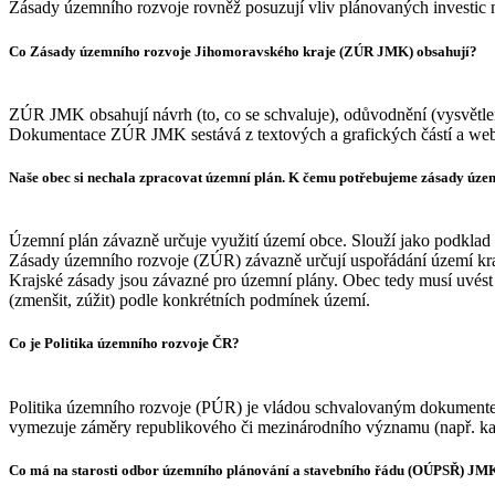
Zásady územního rozvoje rovněž posuzují vliv plánovaných investic na 
Co Zásady územního rozvoje Jihomoravského kraje (ZÚR JMK) obsahují?
ZÚR JMK obsahují návrh (to, co se schvaluje), odůvodnění (vysvětle
Dokumentace ZÚR JMK sestává z textových a grafických částí a web
Naše obec si nechala zpracovat územní plán. K čemu potřebujeme zásady úze
Územní plán závazně určuje využití území obce. Slouží jako podklad
Zásady územního rozvoje (ZÚR) závazně určují uspořádání území kraj
Krajské zásady jsou závazné pro územní plány. Obec tedy musí uvés
(zmenšit, zúžit) podle konkrétních podmínek území.
Co je Politika územního rozvoje ČR?
Politika územního rozvoje (PÚR) je vládou schvalovaným dokumentem o
vymezuje záměry republikového či mezinárodního významu (např. kan
Co má na starosti odbor územního plánování a stavebního řádu (OÚPSŘ) JM