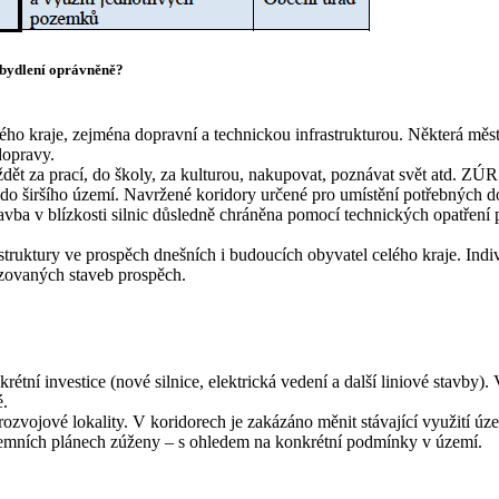
é bydlení oprávněně?
o kraje, zejména dopravní a technickou infrastrukturou. Některá města
dopravy.
dojíždět za prací, do školy, za kulturou, nakupovat, poznávat svět atd. 
je do širšího území. Navržené koridory určené pro umístění potřebných
vba v blízkosti silnic důsledně chráněna pomocí technických opatření 
frastruktury ve prospěch dnešních i budoucích obyvatel celého kraje. Ind
lizovaných staveb prospěch.
étní investice (nové silnice, elektrická vedení a další liniové stavby).
é.
zvojové lokality. V koridorech je zakázáno měnit stávající využití 
mních plánech zúženy – s ohledem na konkrétní podmínky v území.