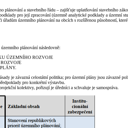
ho plánování a stavebního řádu – zajišťuje uplatňování stavebního z
odklady pro její zpracování (územně analytické podklady a územní stu
úřadům územního plánování na obcích s rozšířenou působností, které p
ny územního plánování následovně:
 POLITIKU ÚZEMNÍHO ROZVOJE
HO ROZVOJE
NÍ PLÁNY.
ásady je závazná celostátní politika; pro územní plány jsou závazné po
předpoklady pro konkrétní výstavbu.
jekční kolektivy, pořizují je úředníci a schvaluje je samospráva.