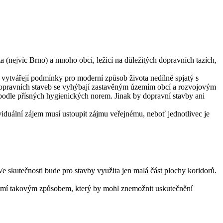
 (nejvíc Brno) a mnoho obcí, ležící na důležitých dopravních tazích,
ZÚR vytvářejí podmínky pro moderní způsob života nedílně spjatý s
 dopravních staveb se vyhýbají zastavěným územím obcí a rozvojovým
podle přísných hygienických norem. Jinak by dopravní stavby ani
ividuální zájem musí ustoupit zájmu veřejnému, neboť jednotlivec je
 Ve skutečnosti bude pro stavby využita jen malá část plochy koridorů.
území takovým způsobem, který by mohl znemožnit uskutečnění