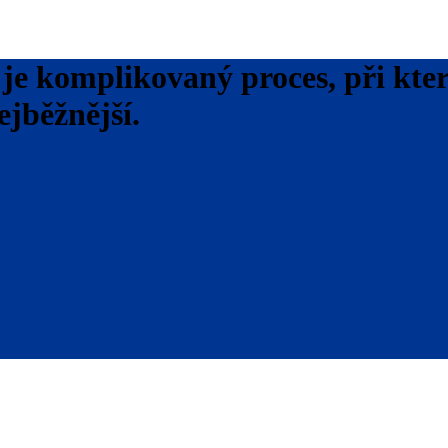
je komplikovaný proces, při kt
jběžnější.