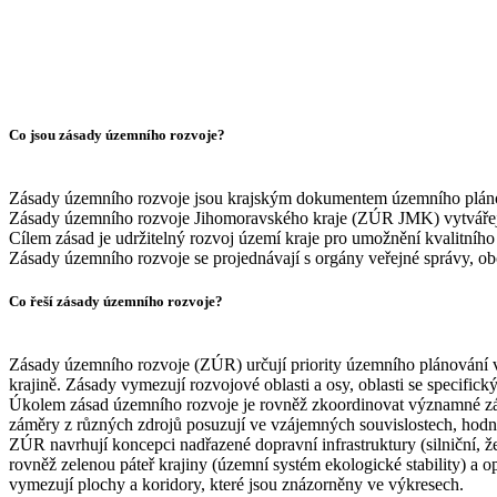
Co jsou zásady územního rozvoje?
Zásady územního rozvoje jsou krajským dokumentem územního plánová
Zásady územního rozvoje Jihomoravského kraje (ZÚR JMK) vytvářejí 
Cílem zásad je udržitelný rozvoj území kraje pro umožnění kvalitního 
Zásady územního rozvoje se projednávají s orgány veřejné správy, obc
Co řeší zásady územního rozvoje?
Zásady územního rozvoje (ZÚR) určují priority územního plánování v 
krajině. Zásady vymezují rozvojové oblasti a osy, oblasti se specific
Úkolem zásad územního rozvoje je rovněž zkoordinovat významné zám
záměry z různých zdrojů posuzují ve vzájemných souvislostech, hodnotí 
ZÚR navrhují koncepci nadřazené dopravní infrastruktury (silniční, ž
rovněž zelenou páteř krajiny (územní systém ekologické stability) a
vymezují plochy a koridory, které jsou znázorněny ve výkresech.