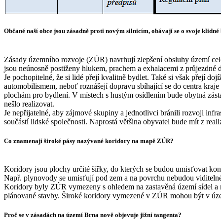
Občané naší obce jsou zásadně proti novým silnicím, obávají se o svoje klidn
Zásady územního rozvoje (ZÚR) navrhují zlepšení obsluhy území celéh
jsou neúnosně postiženy hlukem, prachem a exhalacemi z průjezdné 
Je pochopitelné, že si lidé přejí kvalitně bydlet. Také si však přejí 
automobilismem, neboť roznášejí dopravu sbíhající se do centra kra
plochám pro bydlení. V místech s hustým osídlením bude obytná zásta
nešlo realizovat.
Je nepřijatelné, aby zájmové skupiny a jednotlivci bránili rozvoji in
součástí lidské společnosti. Naprostá většina obyvatel bude mít z rea
Co znamenají široké pásy nazývané koridory na mapě ZÚR?
Koridory jsou plochy určité šířky, do kterých se budou umisťovat konkr
Např. plynovody se umisťují pod zem a na povrchu nebudou viditeln
Koridory byly ZÚR vymezeny s ohledem na zastavěná území sídel a ro
plánované stavby. Široké koridory vymezené v ZÚR mohou být v úze
Proč se v zásadách na území Brna nově objevuje jižní tangenta?