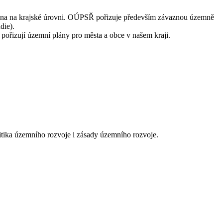
ákona na krajské úrovni. OÚPSŘ pořizuje především závaznou územně
die).
ořizují územní plány pro města a obce v našem kraji.
litika územního rozvoje i zásady územního rozvoje.