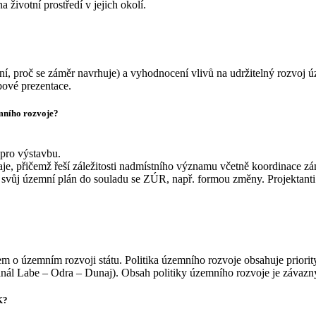
životní prostředí v jejich okolí.
ní, proč se záměr navrhuje) a vyhodnocení vlivů na udržitelný rozvoj
ové prezentace.
mního rozvoje?
 pro výstavbu.
e, přičemž řeší záležitosti nadmístního významu včetně koordinace zá
t svůj územní plán do souladu se ZÚR, např. formou změny. Projektan
 územním rozvoji státu. Politika územního rozvoje obsahuje priority 
ál Labe – Odra – Dunaj). Obsah politiky územního rozvoje je závazn
K?