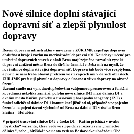
Nové silnice doplní stávající
dopravní síť a zlepší plynulost
dopravy
Řešení dopravní infrastruktury navržené v ZÚR JMK zajišťuje dopravní
obslužnost kraje i vazbu na mezinárodní dopravní sítě. Koridory určené pro
umístění dopravních staveb v okolí Brna mají zejména rozvolnit vysoké
dopravní zatížení města Brna do širšího území. Je třeba mít na mysli, že
nové silnice doplní stávající dopravní síť. Doprava tak bude více rozptýlena,
a proto se není třeba obávat přetížení ve stávajících ani v dalších oblastech.
ZÚR JMK preferují plynulost dopravy a únosnost vlivu dopravy na obytná
území.
Územní studie má vyhodnotit především vzájemnou prostorovou a funkční
koordinaci několika záměrů: polohu nové silnice D43 mezi dálnicí D1 a
okolím města Kuřim, potřebu a trasování jihozápadní tangenty (JZT) s
funkcí odlehčení dálnice D1 i komunikací jižně od ní, případně s napojením
území a napojení území východně od Brna na dálnici D1 v úseku Brno –
Slatina – Holubice.
V případě trasování silnice D43 v úseku D1 – Kuřim přichází v úvahu
„bystrcká“ varianta, která vede ve stopě dříve rozestavěné „německé
dálnice“, nebo „bítýšská“ varianta vedená Boskovickou brázdou. Obě