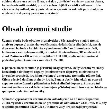
odkloní dopravu z centra Brna, avšak u „bítýšské“ varianty vzniká obava,
že neodvede tolik vozidel, protože město objíždí ve větší vzdálenosti. Jde
však o hrubý odhad, který potvrdí nebo vyvrátí na základě podrobnějšího
modelování dopravy právě územní studie.
Obsah územní studie
Územní studie bude obsahovat analytickou část (analýzu využití území,
analýzu dopravy) a návrhovou část (návrh dálniční a silniční sítě, návrh
dopravních ploch a koridorů), vyhodnocení vlivů na životní prostředí,
hlukovou a rozptylovou studii, případně též vizualizace, 3D modelování
apod. Zatímco ZÚR se řeší v měřítku 1:100 000, studie nabízí možnost
podrobnějšího zkoumání v měřítku 1:25 000.
K pořízení územní studie je příslušný krajský úřad, který všechny varianty
konzultuje s dotčenými orgány (ministerstvem dopravy, ministerstvem
životního prostředí, krajskou hygienou) a s orgány územního plánování.
Cílem zůstává dosáhnout shody kraje, Brna a obcí v jeho okolí na rozvoji
exponovaného území a přijatelném řešení silniční dopravy. Zpracování
územní studie se na základě zadání ujme příslušný autorizovaný architekt ve
spolupráci s dalšími odborníky.
Samotné vypracování územní studie odhadujeme na 15 měsíců (podzim
2018), výsledek územní studie se promítne do aktualizace ZÚR JMK tak, aby
se splnila podmínka MŽP ČR a Jihomoravský kraj zahájil projednání