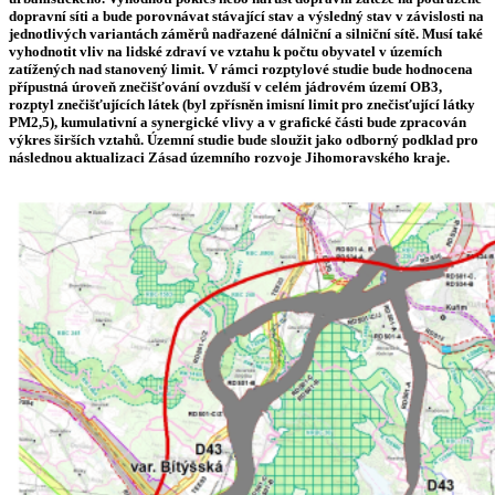
dopravní síti a bude porovnávat stávající stav a výsledný stav v závislosti na
jednotlivých variantách záměrů nadřazené dálniční a silniční sítě. Musí také
vyhodnotit vliv na lidské zdraví ve vztahu k počtu obyvatel v územích
zatížených nad stanovený limit. V rámci rozptylové studie bude hodnocena
přípustná úroveň znečišťování ovzduší v celém jádrovém území OB3,
rozptyl znečišťujících látek (byl zpřísněn imisní limit pro znečisťující látky
PM2,5), kumulativní a synergické vlivy a v grafické části bude zpracován
výkres širších vztahů. Územní studie bude sloužit jako odborný podklad pro
následnou aktualizaci Zásad územního rozvoje Jihomoravského kraje.