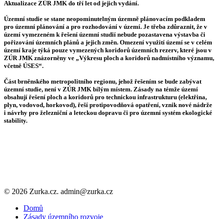
Aktualizace ZÚR JMK do tří let od jejich vydání.
Územní studie se stane neopominutelným územně plánovacím podkladem
pro územní plánování a pro rozhodování v území. Je třeba zdůraznit, že v
území vymezeném k řešení územní studií nebude pozastavena výstavba či
pořizování územních plánů a jejich změn. Omezení využití území se v celém
území kraje týká pouze vymezených koridorů územních rezerv, které jsou v
ZÚR JMK znázorněny ve „Výkresu ploch a koridorů nadmístního významu,
včetně ÚSES“.
Část brněnského metropolitního regionu, jehož řešením se bude zabývat
územní studie, není v ZÚR JMK bílým místem. Zásady na témže území
obsahují řešení ploch a koridorů pro technickou infrastrukturu (elektřina,
plyn, vodovod, horkovod), řeší protipovodňová opatření, vznik nové nádrže
i návrhy pro železniční a leteckou dopravu či pro územní systém ekologické
stability.
© 2026 Zurka.cz. admin@zurka.cz
Close
Domů
Menu
Zásady územního rozvoje