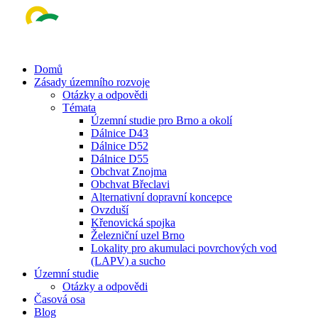
Skip
to
main
content
Menu
Domů
Zásady územního rozvoje
Otázky a odpovědi
Témata
Územní studie pro Brno a okolí
Dálnice D43
Dálnice D52
Dálnice D55
Obchvat Znojma
Obchvat Břeclavi
Alternativní dopravní koncepce
Ovzduší
Křenovická spojka
Železniční uzel Brno
Lokality pro akumulaci povrchových vod
(LAPV) a sucho
Územní studie
Otázky a odpovědi
Časová osa
Blog