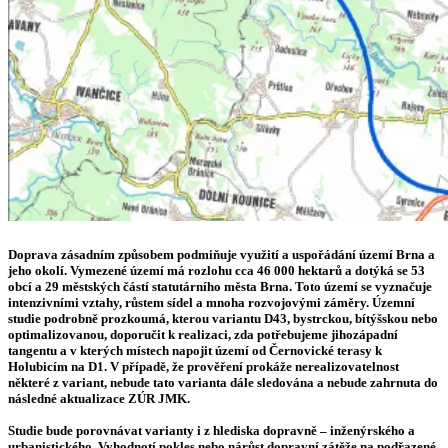
Doprava zásadním způsobem podmiňuje využití a uspořádání území Brna a
jeho okolí. Vymezené území má rozlohu cca 46 000 hektarů a dotýká se 53
obcí a 29 městských částí statutárního města Brna. Toto území se vyznačuje
intenzivními vztahy, růstem sídel a mnoha rozvojovými záměry. Územní
studie podrobně prozkoumá, kterou variantu D43, bystrckou, bítýšskou nebo
optimalizovanou, doporučit k realizaci, zda potřebujeme jihozápadní
tangentu a v kterých místech napojit území od Černovické terasy k
Holubicím na D1. V případě, že prověření prokáže nerealizovatelnost
některé z variant, nebude tato varianta dále sledována a nebude zahrnuta do
následné aktualizace ZÚR JMK.
Studie bude porovnávat varianty i z hlediska dopravně – inženýrského a
urbanistického. Vyhodnotí pokles nebo nárůst dopravní zátěže na podřazené