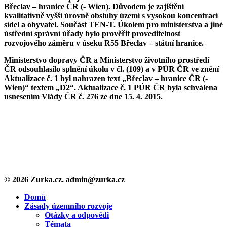
Břeclav – hranice ČR (- Wien). Důvodem je zajištění
kvalitativně vyšší úrovně obsluhy území s vysokou koncentrací
sídel a obyvatel. Součást TEN-T. Úkolem pro ministerstva a jiné
ústřední správní úřady bylo prověřit proveditelnost
rozvojového záměru v úseku R55 Břeclav – státní hranice.
Ministerstvo dopravy ČR a Ministerstvo životního prostředí
ČR odsouhlasilo splnění úkolu v čl. (109) a v PÚR ČR ve znění
Aktualizace č. 1 byl nahrazen text „Břeclav – hranice ČR (-
Wien)“ textem „D2“. Aktualizace č. 1 PÚR ČR byla schválena
usnesením Vlády ČR č. 276 ze dne 15. 4. 2015.
© 2026 Zurka.cz. admin@zurka.cz
Close
Domů
Menu
Zásady územního rozvoje
Otázky a odpovědi
Témata