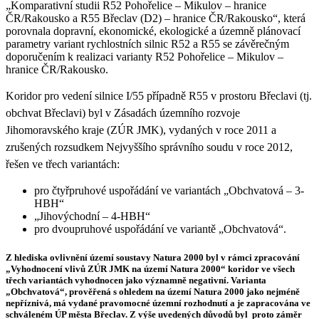
„Komparativní studii R52 Pohořelice – Mikulov – hranice
ČR/Rakousko a R55 Břeclav (D2) – hranice ČR/Rakousko“, která
porovnala dopravní, ekonomické, ekologické a územně plánovací
parametry variant rychlostních silnic R52 a R55 se závěrečným
doporučením k realizaci varianty R52 Pohořelice – Mikulov –
hranice ČR/Rakousko.
Koridor pro vedení silnice I/55 případně R55 v prostoru Břeclavi (tj.
obchvat Břeclavi) byl v Zásadách územního rozvoje
Jihomoravského kraje (ZÚR JMK), vydaných v roce 2011 a
zrušených rozsudkem Nejvyššího správního soudu v roce 2012,
řešen ve třech variantách:
pro čtyřpruhové uspořádání ve variantách „Obchvatová – 3-
HBH“
„Jihovýchodní – 4-HBH“
pro dvoupruhové uspořádání ve variantě „Obchvatová“.
Z hlediska ovlivnění území soustavy Natura 2000 byl v rámci zpracování
„Vyhodnocení vlivů ZÚR JMK na území Natura 2000“ koridor ve všech
třech variantách vyhodnocen jako významně negativní. Varianta
„Obchvatová“, prověřená s ohledem na území Natura 2000 jako nejméně
nepříznivá, má vydané pravomocné územní rozhodnutí a je zapracována ve
schváleném ÚP města Břeclav. Z výše uvedených důvodů byl proto záměr