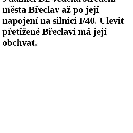
města Břeclav až po její
napojení na silnici I/40. Ulevit
přetížené Břeclavi má její
obchvat.