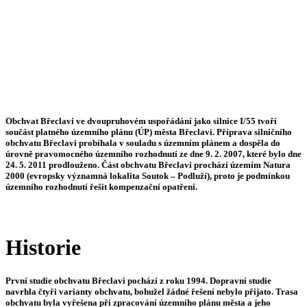
Obchvat Břeclavi ve dvoupruhovém uspořádání jako silnice I/55 tvoří
součást platného územního plánu (ÚP) města Břeclavi. Příprava silničního
obchvatu Břeclavi probíhala v souladu s územním plánem a dospěla do
úrovně pravomocného územního rozhodnutí ze dne 9. 2. 2007, které bylo dne
24. 5. 2011 prodlouženo. Část obchvatu Břeclavi prochází územím Natura
2000 (evropsky významná lokalita Soutok – Podluží), proto je podmínkou
územního rozhodnutí řešit kompenzační opatření.
Historie
První studie obchvatu Břeclavi pochází z roku 1994. Dopravní studie
navrhla čtyři varianty obchvatu, bohužel žádné řešení nebylo přijato. Trasa
obchvatu byla vyřešena při zpracování územního plánu města a jeho