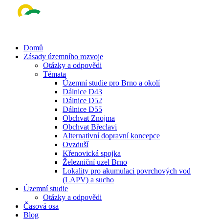
Skip
to
main
content
Menu
Domů
Zásady územního rozvoje
Otázky a odpovědi
Témata
Územní studie pro Brno a okolí
Dálnice D43
Dálnice D52
Dálnice D55
Obchvat Znojma
Obchvat Břeclavi
Alternativní dopravní koncepce
Ovzduší
Křenovická spojka
Železniční uzel Brno
Lokality pro akumulaci povrchových vod
(LAPV) a sucho
Územní studie
Otázky a odpovědi
Časová osa
Blog