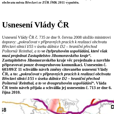
obchvatu města Břeclavi ze ZÚR JMK 2011 vypuštěn.
Usnesení Vlády ČR
Usnesení Vlády ČR č. 735 ze dne 9. června 2008 uložilo ministrovi
dopravy: „
pokračovat v přípravných pracích k realizaci obchvatu
Břeclavi silnicí I/55 v úseku dálnice D2 – hraniční přechod
Poštorná/ Reinthal, a to
ve čtyřpruhovém uspořádání, které však
musí projednat Zastupitelstvo Jihomoravského kraje“.
Zastupitelstvo Jihomoravského kraje věc projednalo a navrhlo
připravovat pouze dvoupruhovou komunikaci. Usnesením č.
603/09/Z 11 schválilo návrh změny citovaného usnesení Vlády
ČR, a to: „
pokračovat v přípravných pracích k realizaci obchvatu
Břeclavi silnicí I/55 v úseku dálnice D2 – hraniční přechod
Poštorná/ Reinthal, a to ve dvoupruhovém uspořádání
“. Vláda
ČR tento návrh přijala a schválila jej usnesením č. 713 ze dne 6.
října 2010.