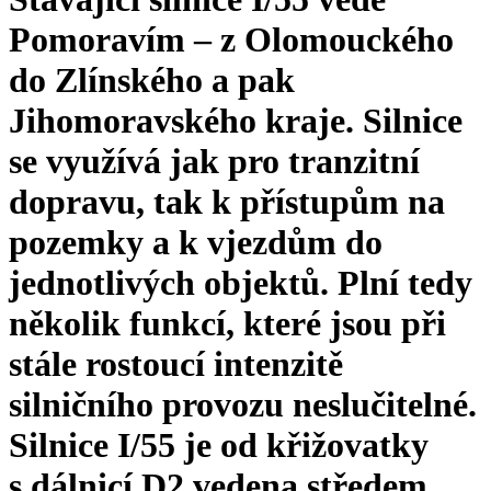
Pomoravím – z Olomouckého
do Zlínského a pak
Jihomoravského kraje. Silnice
se využívá jak pro tranzitní
dopravu, tak k přístupům na
pozemky a k vjezdům do
jednotlivých objektů. Plní tedy
několik funkcí, které jsou při
stále rostoucí intenzitě
silničního provozu neslučitelné.
Silnice I/55 je od křižovatky
s dálnicí D2 vedena středem