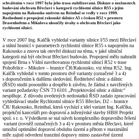
schválením v roce 1997 byla jeho trasa stabilizovaná. Diskuze o možnostech
budování obchvatu Břeclavi v kategorii rychlostní silnice R55 s jejím
napojením na Rakousko směrem na Reinthal se vedly v roce 1999.
Rozhodnutí o propojení rakouské dálnice A5 s českou R52 v prostoru
Drasenhofenu a Mikulova ukončily úvahy o obchvatu Břeclavi jako
rychlostní silnici.
V roce 2007 Ing. Kalčík vyhledal varianty silnice I/55 mezi Břeclaví
a státní hranicí v parametrech rychlostní silnice R55 s napojením na
Rakousko a znovu tak otevřel diskuzi na téma, v jaké silniční
kategorii má být obchvat Břeclavi budován. Propojení mělo nahradit
spojení Brna s Vídní navrhovanou rychlostní silnicí R52 v trase
Pohořelice – Mikulov – hranice ČR/Rakousko, viz téma R52. Ing.
Kalčík vyhledal v tomto prostoru dvě varianty (označené 3 a 4)
s doporučením k dalšímu sledování. Ředitelství silnic a dálnic
(ŘSD) studii posoudilo a dospělo k závěru, že žádná z navržených
variant požadavky ČSN 73 6101 „Projektování silnic a dálnic“
nesplňuje. Z důvodu uvedených nedostatků ŘSD zadalo zpracování
vyhledávací studie Rychlostní silnice R55 Břeclav, D2 – hranice
ČR/ Rakousko, Reinthal, která vychází z ideí variant Ing. Kalčíka,
projekční kanceláři pro dopravní a inženýrské stavby HBH Projekt
spol. s r. o. Výsledkem se stal návrh komplexního dopravního řešení
variant (rovněž označených 3 a 4) v prostoru města Břeclavi, které
umožní optimální dopravní obsluhu území a přitom v maximální
míře zajistí odvedení tranzitní dopravy mimo zastavěné území