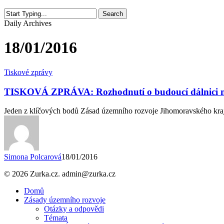
Search
Close
Daily Archives
Search
18/01/2016
TISKOVÁ
Tiskové zprávy
ZPRÁVA:
Rozhodnutí
TISKOVÁ ZPRÁVA: Rozhodnutí o budoucí dálnici 
o
budoucí
Jeden z klíčových bodů Zásad územního rozvoje Jihomoravského kr
dálnici
na
Vídeň
máme
na
Simona Polcarová
18/01/2016
dosah
© 2026 Zurka.cz. admin@zurka.cz
Close
Domů
Menu
Zásady územního rozvoje
Otázky a odpovědi
Témata