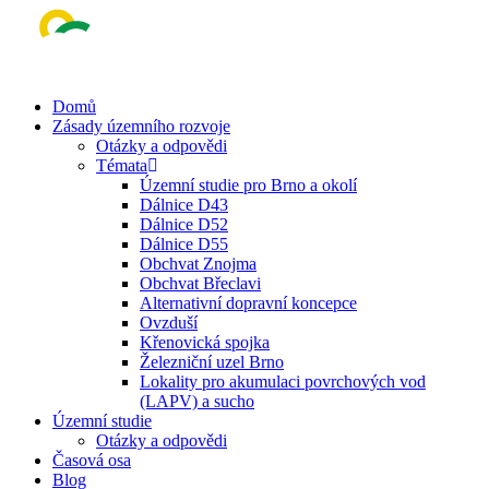
Skip
to
Close
main
Menu
content
Menu
Domů
Zásady územního rozvoje
Otázky a odpovědi
Témata
Územní studie pro Brno a okolí
Dálnice D43
Dálnice D52
Dálnice D55
Obchvat Znojma
Obchvat Břeclavi
Alternativní dopravní koncepce
Ovzduší
Křenovická spojka
Železniční uzel Brno
Lokality pro akumulaci povrchových vod
(LAPV) a sucho
Územní studie
Otázky a odpovědi
Časová osa
Blog