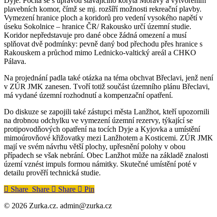
Dyje. Počítá se s úpravou stávajícího koryta Moravy a vytvořením
plavebních komor, čímž se mj. rozšíří možnosti rekreační plavby.
Vymezení hranice ploch a koridorů pro vedení vysokého napětí v
úseku Sokolnice – hranice ČR/ Rakousko určí územní studie.
Koridor nepředstavuje pro dané obce žádná omezení a musí
splňovat dvě podmínky: pevně daný bod přechodu přes hranice s
Rakouskem a průchod mimo Lednicko-valtický areál a CHKO
Pálava.
Na projednání padla také otázka na téma obchvat Břeclavi, jenž není
v ZÚR JMK zanesen. Tvoří totiž součást územního plánu Břeclavi,
má vydané územní rozhodnutí a kompenzační opatření.
Do diskuze se zapojili také zástupci města Lanžhot, kteří upozornili
na drobnou odchylku ve vymezení územní rezervy, týkající se
protipovodňových opatření na tocích Dyje a Kyjovka a umístění
mimoúrovňové křižovatky mezi Lanžhotem a Kosticemi. ZÚR JMK
mají ve svém návrhu větší plochy, upřesnění polohy v obou
případech se však nebrání. Obec Lanžhot může na základě znalosti
území vznést impuls formou námitky. Skutečné umístění poté v
detailu prověří technická studie.
Share
Share
Share
Share
Pin
© 2026 Zurka.cz. admin@zurka.cz