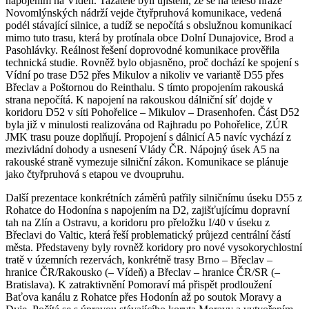
napojením na Vídeň. Tazatelé byli ujištěni, že se na těleso hráze
Novomlýnských nádrží vejde čtyřpruhová komunikace, vedená
podél stávající silnice, a tudíž se nepočítá s obslužnou komunikací
mimo tuto trasu, která by protínala obce Dolní Dunajovice, Brod a
Pasohlávky. Reálnost řešení doprovodné komunikace prověřila
technická studie. Rovněž bylo objasněno, proč dochází ke spojení s
Vídní po trase D52 přes Mikulov a nikoliv ve variantě D55 přes
Břeclav a Poštornou do Reinthalu. S tímto propojením rakouská
strana nepočítá. K napojení na rakouskou dálniční síť dojde v
koridoru D52 v síti Pohořelice – Mikulov – Drasenhofen. Část D52
byla již v minulosti realizována od Rajhradu po Pohořelice, ZÚR
JMK trasu pouze doplňují. Propojení s dálnicí A5 navíc vychází z
mezivládní dohody a usnesení Vlády ČR. Nápojný úsek A5 na
rakouské straně vymezuje silniční zákon. Komunikace se plánuje
jako čtyřpruhová s etapou ve dvoupruhu.
Další prezentace konkrétních záměrů patřily silničnímu úseku D55 z
Rohatce do Hodonína s napojením na D2, zajišťujícímu dopravní
tah na Zlín a Ostravu, a koridoru pro přeložku I/40 v úseku z
Břeclavi do Valtic, která řeší problematický průjezd centrální částí
města. Představeny byly rovněž koridory pro nové vysokorychlostní
tratě v územních rezervách, konkrétně trasy Brno – Břeclav –
hranice ČR/Rakousko (– Vídeň) a Břeclav – hranice ČR/SR (–
Bratislava). K zatraktivnění Pomoraví má přispět prodloužení
Baťova kanálu z Rohatce přes Hodonín až po soutok Moravy a