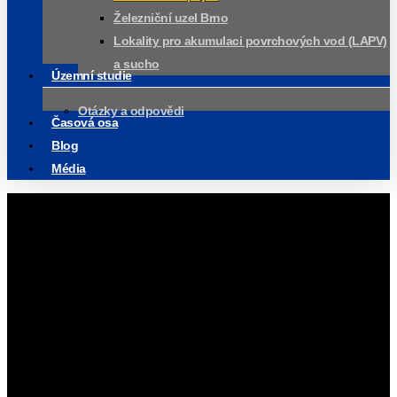
Železniční uzel Brno
Lokality pro akumulaci povrchových vod (LAPV)
a sucho
Územní studie
Otázky a odpovědi
Časová osa
Blog
Média
Křenovická spojka