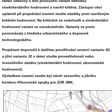
rámec smlouvy o dílo posouzení variant metodou
vícekriteriálního hodnocení a navrhl kritéria. Zástupci obcí
uplatnili při projednání územní studie námitky proti navrženým
kritériím hodnocení. Na kritériích se nedohodli a vícekriteriální
hodnocení variant se neuskutečnilo. Varianty se proto
porovnávaly z hlediska urbanistického a dopravně
technologického.
Projektant doporučil k dalšímu prověřování severní variantu S2
a jižní variantu J2 v rámci studie proveditelnosti nebo
investičního záměru (vícekriteriální hodnocení, ekonomické
hodnocení).
Výsledkem územní studie byl návrh severního a jižního
koridoru Křenovické spojky pro ZÚR JMK.