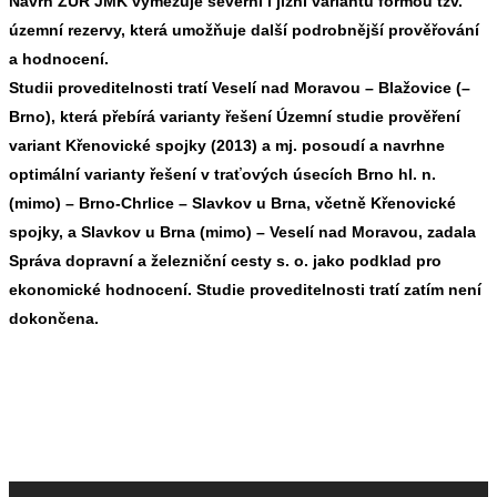
Návrh ZÚR JMK vymezuje severní i jižní variantu formou tzv.
územní rezervy, která umožňuje další podrobnější prověřování
a hodnocení.
Studii proveditelnosti tratí Veselí nad Moravou – Blažovice (–
Brno), která přebírá varianty řešení Územní studie prověření
variant Křenovické spojky (2013) a mj. posoudí a navrhne
optimální varianty řešení v traťových úsecích Brno hl. n.
(mimo) – Brno-Chrlice – Slavkov u Brna, včetně Křenovické
spojky, a Slavkov u Brna (mimo) – Veselí nad Moravou, zadala
Správa dopravní a železniční cesty s. o. jako podklad pro
ekonomické hodnocení. Studie proveditelnosti tratí zatím není
dokončena.