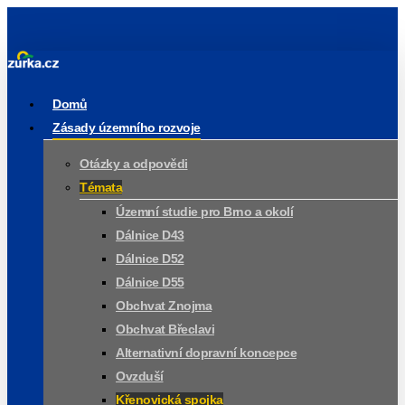
Skip
to
main
content
Menu
Domů
Zásady územního rozvoje
Otázky a odpovědi
Témata
Územní studie pro Brno a okolí
Dálnice D43
Dálnice D52
Dálnice D55
Obchvat Znojma
Obchvat Břeclavi
Alternativní dopravní koncepce
Ovzduší
Křenovická spojka