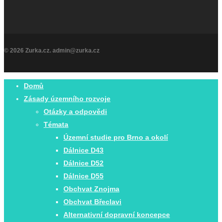
© 2026 Zurka.cz. admin@zurka.cz
Close
Domů
Menu
Zásady územního rozvoje
Otázky a odpovědi
Témata
Územní studie pro Brno a okolí
Dálnice D43
Dálnice D52
Dálnice D55
Obchvat Znojma
Obchvat Břeclavi
Alternativní dopravní koncepce