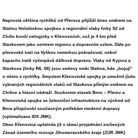
Naprostá většina rychlíků od Přerova přijíždí dnes směrem na
Slatinu Holubickou spojkou a regionální vlaky linky S2 od
Chrlic končí nelogicky v Křenovicích, což je 4 km před
Slavkovem jako centrem regionu a dopravním uzlem. Dále po
přerovské trati na Vyškov nemohou pokračovat, neboť
kapacitu tratě vyčerpává dálková doprava. Vlaky od Kyjova a
Slavkova (linky R6, S6) jsou vedeny směr Slatina, kde „bojují“
o místo s rychlíky. Smyslem Křenovické spojky je umožnit jízdu
vybraných regionálních vlaků od Slavkova přímým směrem na
Chrlice a hlavní nádraží. Souborem staveb Brno – Přerov a
Křenovická spojka se železniční infrastruktura na východ od
Brna přizpůsobí současným potřebám moderní dopravy
(optimalizace IDS JMK).
Obec Křenovice uplatnila již v rámci projednání zrušených
Zásad územního rozvoje Jihomoravského kraje (ZÚR JMK)