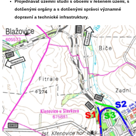
Projednávat územní studii s obcemi v řešeném území, s
dotčenými orgány a s dotčenými správci významné
dopravní a technické infrastruktury.