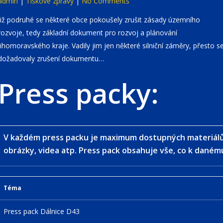
admin
|
Tiskové zprávy
|
No Comments
Již podruhé se některé obce pokoušely zrušit zásady územního
rozvoje, tedy základní dokument pro rozvoj a plánování
Jihomoravského kraje. Vadily jim jen některé silniční záměry, přesto s
dožadovaly zrušení dokumentu…
Press packy:
V každém press packu je maximum dostupných materiálů 
obrázky, videa atp. Press pack obsahuje vše, co k dan
Téma
Press pack Dálnice D43