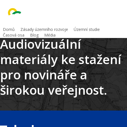
Skip
to
main
content
Domů
Zásady územního rozvoje
Územní studie
Časová osa
Blog
Média
Audiovizuální
materiály ke stažení
pro novináře a
širokou veřejnost.