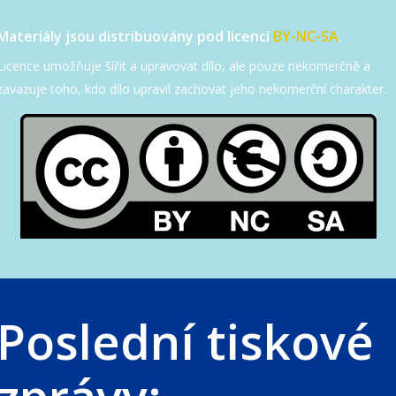
Materiály jsou distribuovány pod licencí
BY-NC-SA
.
Licence umožňuje šířit a upravovat dílo, ale pouze nekomerčně a
zavazuje toho, kdo dílo upravil zachovat jeho nekomerční charakter.
Poslední tiskové