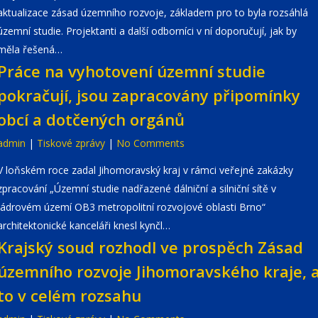
aktualizace zásad územního rozvoje, základem pro to byla rozsáhlá
územní studie. Projektanti a další odborníci v ní doporučují, jak by
měla řešená…
Práce na vyhotovení územní studie
pokračují, jsou zapracovány připomínky
obcí a dotčených orgánů
admin
|
Tiskové zprávy
|
No Comments
V loňském roce zadal Jihomoravský kraj v rámci veřejné zakázky
zpracování „Územní studie nadřazené dálniční a silniční sítě v
jádrovém území OB3 metropolitní rozvojové oblasti Brno“
architektonické kanceláři knesl kynčl…
Krajský soud rozhodl ve prospěch Zásad
územního rozvoje Jihomoravského kraje, 
to v celém rozsahu