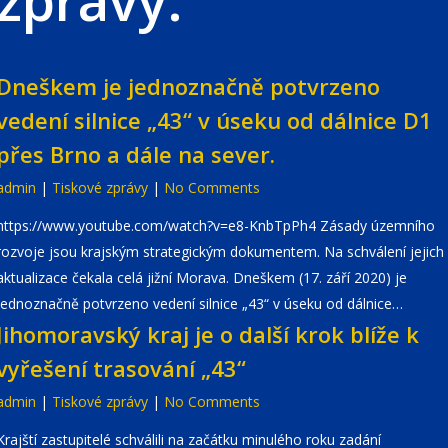
zprávy:
Dneškem je jednoznačně potvrzeno
vedení silnice „43“ v úseku od dálnice D1
přes Brno a dále na sever.
admin
|
Tiskové zprávy
|
No Comments
https://www.youtube.com/watch?v=e8-KnbTpPh4 Zásady územního
rozvoje jsou krajským strategickým dokumentem. Na schválení jejich
aktualizace čekala celá jižní Morava. Dneškem (17. září 2020) je
jednoznačně potvrzeno vedení silnice „43“ v úseku od dálnice…
Jihomoravský kraj je o další krok blíže k
vyřešení trasování „43“
admin
|
Tiskové zprávy
|
No Comments
Krajští zastupitelé schválili na začátku minulého roku zadání