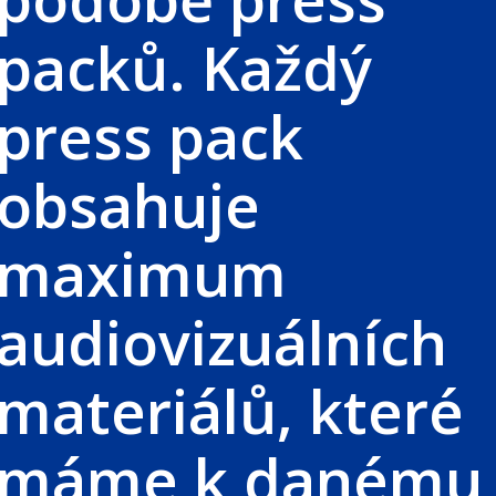
packů. Každý
press pack
obsahuje
maximum
audiovizuálních
materiálů, které
máme k danému