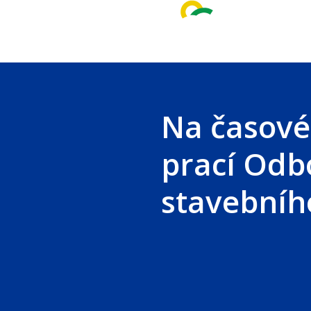
Skip
to
main
content
Na časové
prací Odb
stavebníh