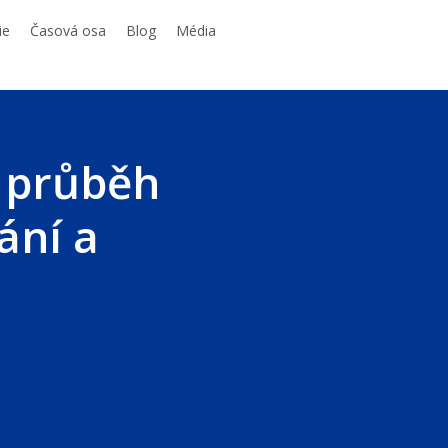
ie
Časová osa
Blog
Média
 průběh
ání a