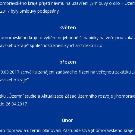
homoravského kraje přijetí návrhu na uzavření „Smlouvy o dílo – Územ
.2017 byly Smlouvy podepsány.
květen
homoravského kraje o výběru nejvhodnější nabídky na veřejnou zakáz
kého kraje“ společnosti knesl kynčl architekti s.r.o.
březen
.03.2017 schválila zahájení zadávacího řízení na veřejnou zakázku „
avského kraje“.
ázku „Územní studie a Aktualizace Zásad územního rozvoje Jihomorav
 do 26.04.2017.
únor
ro dopravu a územní plánování Zastupitelstva Jihomoravského kraje 