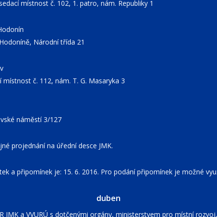
edací místnost č. 102, 1. patro, nám. Republiky 1
 Hodonín
Hodoníně, Národní třída 21
av
í místnost č. 112, nám. T. G. Masaryka 3
ravské náměstí 3/127
jné projednání na úřední desce JMK.
ek a připomínek je: 15. 6. 2016. Pro podání připomínek je možné vyu
duben
R JMK a VVURÚ s dotčenými orgány, ministerstvem pro místní rozvoj