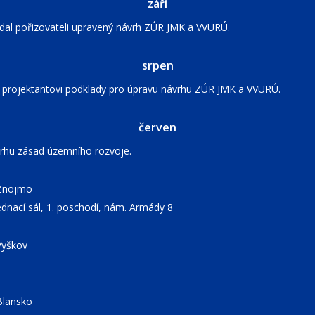
září
zdal pořizovateli upravený návrh ZÚR JMK a VVURÚ.
srpen
el projektantovi podklady pro úpravu návrhu ZÚR JMK a VVURÚ.
červen
vrhu zásad územního rozvoje.
 Znojmo
dnací sál, 1. poschodí, nám. Armády 8
Vyškov
Blansko