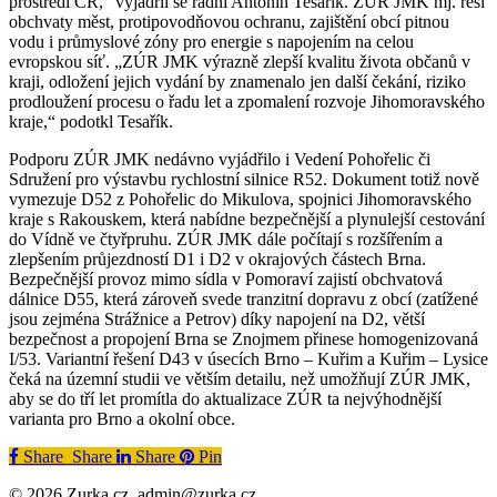
prostředí ČR,“ vyjádřil se radní Antonín Tesařík. ZÚR JMK mj. řeší
obchvaty měst, protipovodňovou ochranu, zajištění obcí pitnou
vodu i průmyslové zóny pro energie s napojením na celou
evropskou síť. „ZÚR JMK výrazně zlepší kvalitu života občanů v
kraji, odložení jejich vydání by znamenalo jen další čekání, riziko
prodloužení procesu o řadu let a zpomalení rozvoje Jihomoravského
kraje,“ podotkl Tesařík.
Podporu ZÚR JMK nedávno vyjádřilo i Vedení Pohořelic či
Sdružení pro výstavbu rychlostní silnice R52. Dokument totiž nově
vymezuje D52 z Pohořelic do Mikulova, spojnici Jihomoravského
kraje s Rakouskem, která nabídne bezpečnější a plynulejší cestování
do Vídně ve čtyřpruhu. ZÚR JMK dále počítají s rozšířením a
zlepšením průjezdností D1 i D2 v okrajových částech Brna.
Bezpečnější provoz mimo sídla v Pomoraví zajistí obchvatová
dálnice D55, která zároveň svede tranzitní dopravu z obcí (zatížené
jsou zejména Strážnice a Petrov) díky napojení na D2, větší
bezpečnost a propojení Brna se Znojmem přinese homogenizovaná
I/53. Variantní řešení D43 v úsecích Brno – Kuřim a Kuřim – Lysice
čeká na územní studii ve větším detailu, než umožňují ZÚR JMK,
aby se do tří let promítla do aktualizace ZÚR ta nejvýhodnější
varianta pro Brno a okolní obce.
Share
Share
Share
Share
Pin
© 2026 Zurka.cz. admin@zurka.cz