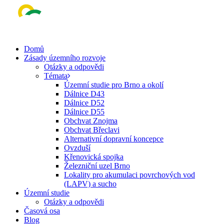
Skip
to
main
content
Menu
Domů
Zásady územního rozvoje
Otázky a odpovědi
Témata
Územní studie pro Brno a okolí
Dálnice D43
Dálnice D52
Dálnice D55
Obchvat Znojma
Obchvat Břeclavi
Alternativní dopravní koncepce
Ovzduší
Křenovická spojka
Železniční uzel Brno
Lokality pro akumulaci povrchových vod
(LAPV) a sucho
Územní studie
Otázky a odpovědi
Časová osa
Blog