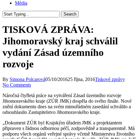
Média
Search
Close
Search
TISKOVÁ ZPRÁVA:
Jihomoravský kraj schválil
vydání Zásad územního
rozvoje
By
Simona Polcarová
05/10/2016
25 října, 2016
Tiskové zprávy
No Comments
Náročná čtyřletá práce na vytváření Zásad územního rozvoje
Jihomoravského kraje (ZÚR JMK) dospěla do svého finále. Nové
znění dokumentu dnes na svém mimořádném zasedání schválilo a
odsouhlasilo Zastupitelstvo Jihomoravského kraje.
„Dokument ZÚR byl Krajským úřadem JMK a projektantem
připraven s řádnou odbornou péčí, zodpovědně a transparentně. Má
podporu všech orgánů veřejné správy včetně Ministerstva životního