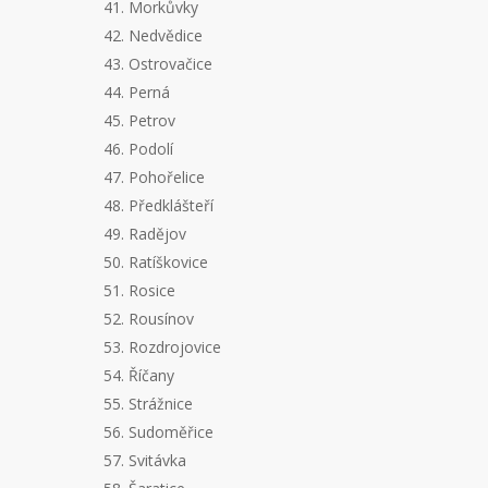
41. Morkůvky
42. Nedvědice
43. Ostrovačice
44. Perná
45. Petrov
46. Podolí
47. Pohořelice
48. Předklášteří
49. Radějov
50. Ratíškovice
51. Rosice
52. Rousínov
53. Rozdrojovice
54. Říčany
55. Strážnice
56. Sudoměřice
57. Svitávka