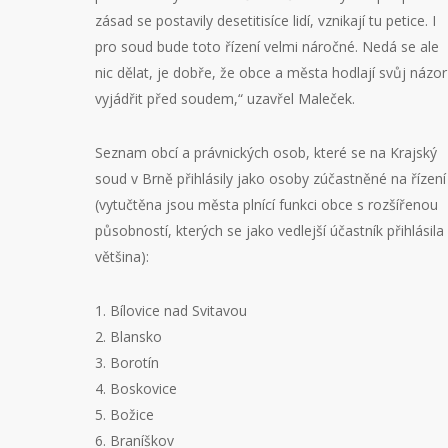
zásad se postavily desetitisíce lidí, vznikají tu petice. I
pro soud bude toto řízení velmi náročné. Nedá se ale
nic dělat, je dobře, že obce a města hodlají svůj názor
vyjádřit před soudem,“ uzavřel Maleček.
Seznam obcí a právnických osob, které se na Krajský
soud v Brně přihlásily jako osoby zúčastněné na řízení
(vytučtěna jsou města plnící funkci obce s rozšířenou
působností, kterých se jako vedlejší účastník přihlásila
většina):
1. Bílovice nad Svitavou
2. Blansko
3. Borotín
4. Boskovice
5. Božice
6. Braníškov