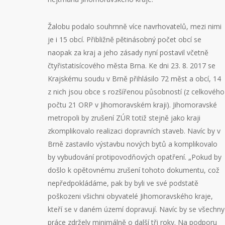
Žalobu podalo souhrnně více navrhovatelů, mezi nimi
je i 15 obcí. Přibližně pětinásobný počet obcí se
naopak za kraj a jeho zásady nyní postavil včetně
čtyřistatisícového města Brna. Ke dni 23. 8. 2017 se
Krajskému soudu v Brně přihlásilo 72 měst a obcí, 14
z nich jsou obce s rozšířenou působností (z celkového
počtu 21 ORP v Jihomoravském kraji). Jihomoravské
metropoli by zrušení ZÚR totiž stejně jako kraji
zkomplikovalo realizaci dopravních staveb. Navíc by v
Brně zastavilo výstavbu nových bytů a komplikovalo
by vybudování protipovodňových opatření. „Pokud by
došlo k opětovnému zrušení tohoto dokumentu, což
nepředpokládáme, pak by byli ve své podstatě
poškozeni všichni obyvatelé Jihomoravského kraje,
kteří se v daném území dopravují. Navíc by se všechny
práce zdržely minimálně o další tři roky. Na podporu