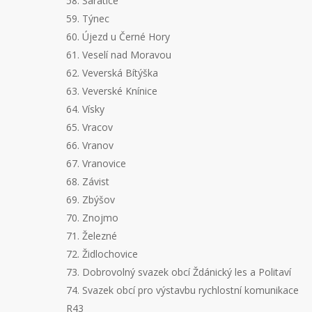
58. Šaratice
59. Týnec
60. Újezd u Černé Hory
61. Veselí nad Moravou
62. Veverská Bítýška
63. Veverské Knínice
64. Vísky
65. Vracov
66. Vranov
67. Vranovice
68. Závist
69. Zbýšov
70. Znojmo
71. Železné
72. Židlochovice
73. Dobrovolný svazek obcí Ždánický les a Politaví
74. Svazek obcí pro výstavbu rychlostní komunikace
R43