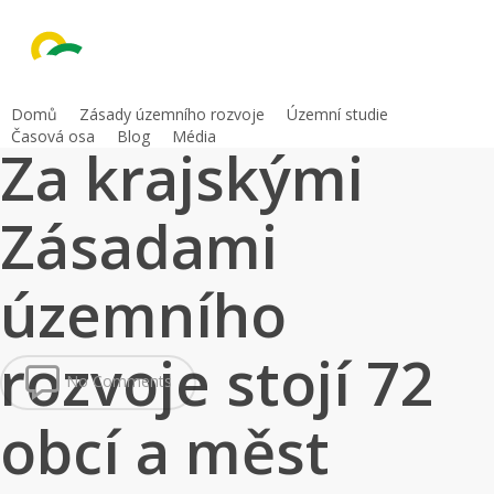
Skip
to
main
content
Domů
Zásady územního rozvoje
Územní studie
Časová osa
Blog
Média
Za krajskými
Zásadami
územního
rozvoje stojí 72
No Comments
obcí a měst