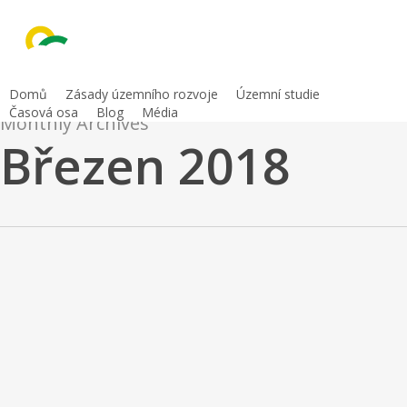
Skip
to
main
content
Domů
Zásady územního rozvoje
Územní studie
Časová osa
Blog
Média
Monthly Archives
Březen 2018
Vyhodnocení
Uncategorized
připomínek
Vyhodnocení připomínek k analytické
k