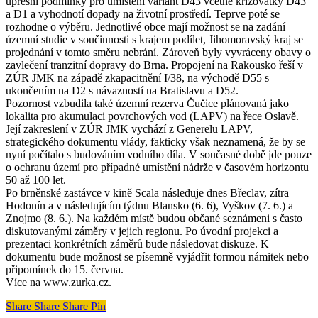
upřesní podmínky pro umístění variant D43 včetně křižovatky D43
a D1 a vyhodnotí dopady na životní prostředí. Teprve poté se
rozhodne o výběru. Jednotlivé obce mají možnost se na zadání
územní studie v součinnosti s krajem podílet, Jihomoravský kraj se
projednání v tomto směru nebrání. Zároveň byly vyvráceny obavy o
zavlečení tranzitní dopravy do Brna. Propojení na Rakousko řeší v
ZÚR JMK na západě zkapacitnění I/38, na východě D55 s
ukončením na D2 s návazností na Bratislavu a D52.
Pozornost vzbudila také územní rezerva Čučice plánovaná jako
lokalita pro akumulaci povrchových vod (LAPV) na řece Oslavě.
Její zakreslení v ZÚR JMK vychází z Generelu LAPV,
strategického dokumentu vlády, fakticky však neznamená, že by se
nyní počítalo s budováním vodního díla. V současné době jde pouze
o ochranu území pro případné umístění nádrže v časovém horizontu
50 až 100 let.
Po brněnské zastávce v kině Scala následuje dnes Břeclav, zítra
Hodonín a v následujícím týdnu Blansko (6. 6), Vyškov (7. 6.) a
Znojmo (8. 6.). Na každém místě budou občané seznámeni s často
diskutovanými záměry v jejich regionu. Po úvodní projekci a
prezentaci konkrétních záměrů bude následovat diskuze. K
dokumentu bude možnost se písemně vyjádřit formou námitek nebo
připomínek do 15. června.
Více na www.zurka.cz.
Share
Share
Share
Share
Pin