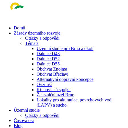
Skip
to
main
content
Menu
Domů
Zásady územního rozvoje
Otázky a odpovědi
Témata
Územní studie pro Brno a okolí
Dálnice D43
Dálnice D52
Dálnice D55
Obchvat Znojma
Obchvat Břeclavi
Alternativní dopravní koncepce
Ovzduší
Křenovická spojka
Železniční uzel Brno
Lokality pro akumulaci povrchových vod
(LAPV) a sucho
Územní studie
Otázky a odpovědi
Časová osa
Blog