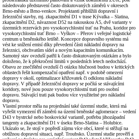
následovalo představení často diskutovaných záměrů v okresech
Brno-město a Brno-venkov. Projektanti přiblížili dopravní i
železniční stavby, mj. zkapacitnění D1 v trase Kývalka – Slatina,
zkapacitnění D2, návaznost D52 na rakouskou A5, dvě varianty v
územních rezervách pro vysokorychlostní trať na Prahu, koridor pro
vysokorychlostní trať Brno – Vyškov – Přerov i veřejné logistické
centrum u brněnského letiště. Koncepce dopravního systému má
vést ke snížení emisí díky převedení části nákladní dopravy na
železnici, obchvatům sídel a novým kapacitním komunikacím.
Samotný stav ovzduší patřil k často diskutovaným otázkám a bylo
doloženo, že k překročení limitů v posledních letech nedochází.
Obavu ze znečištění ovzduší či otázku hlučnosti budou v kritických
oblastech řešit kompenzační opatření např. v podobě omezení
dopravy v okolí, optimalizace křižovatek či odklonu nákladní
dopravy. V případě železniční dopravy se počítá se stávajícími
koridory, nové jsou pouze vysokorychlostní trati pro osobní
dopravu. Stávající trati pak budou více využitelné pro nákladní
dopravu.
Vlastní prostor měla na projednání také územní studie, která má
vyřešit vymezení tří záměrů na území brněnské aglomerace – vedení
D43 v bystrcké nebo boskovické variantě, potřebu jihozápadní
tangenty a zkapacitnění D1 v úseku Brno-Slatina – Holubice.
Ukázalo se, že stojí v popředí zájmu více obcí, které si stěžují na
obtížnou dopravní situaci, např. Troubsko. Územní studie prověří a