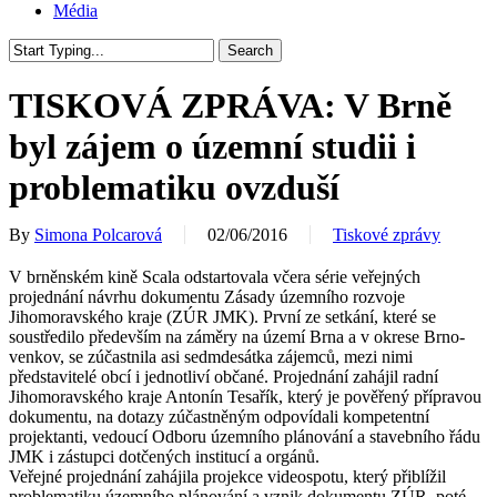
Média
Search
Close
Search
TISKOVÁ ZPRÁVA: V Brně
byl zájem o územní studii i
problematiku ovzduší
By
Simona Polcarová
02/06/2016
Tiskové zprávy
V brněnském kině Scala odstartovala včera série veřejných
projednání návrhu dokumentu Zásady územního rozvoje
Jihomoravského kraje (ZÚR JMK). První ze setkání, které se
soustředilo především na záměry na území Brna a v okrese Brno-
venkov, se zúčastnila asi sedmdesátka zájemců, mezi nimi
představitelé obcí i jednotliví občané. Projednání zahájil radní
Jihomoravského kraje Antonín Tesařík, který je pověřený přípravou
dokumentu, na dotazy zúčastněným odpovídali kompetentní
projektanti, vedoucí Odboru územního plánování a stavebního řádu
JMK i zástupci dotčených institucí a orgánů.
Veřejné projednání zahájila projekce videospotu, který přiblížil
problematiku územního plánování a vznik dokumentu ZÚR, poté