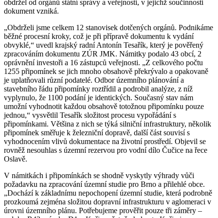
obdržel od orgánů státní správy a veřejnosti, v jejichž součinnosti
dokument vzniká.
„Obdrželi jsme celkem 12 stanovisek dotčených orgánů. Podnikáme
běžné procesní kroky, což je při přípravě dokumentu k vydání
obvyklé,“ uvedl krajský radní Antonín Tesařík, který je pověřený
zpracováním dokumentu ZÚR JMK. Námitky podalo 43 obcí, 2
oprávnění investoři a 16 zástupců veřejnosti. „Z celkového počtu
1255 připomínek se jich mnoho obsahově překrývalo a opakovaně
je uplatňovali různí podatelé. Odbor územního plánování a
stavebního řádu připomínky roztřídil a podrobil analýze, z níž
vyplynulo, že 1100 podání je identických. Současný stav nám
umožní vyhodnotit každou obsahově totožnou připomínku pouze
jednou,“ vysvětlil Tesařík složitost procesu vypořádání s
připomínkami. Většina z nich se týká silniční infrastruktury, několik
připomínek směřuje k železniční dopravě, další část souvisí s
vyhodnocením vlivů dokumentace na životní prostředí. Objevil se
rovněž nesouhlas s územní rezervou pro vodní dílo Čučice na řece
Oslavě.
V námitkách i připomínkách se shodně vyskytly výhrady vůči
požadavku na zpracování územní studie pro Brno a přilehlé obce.
„Dochází k základnímu nepochopení územní studie, která podrobně
prozkoumá zejména složitou dopravní infrastrukturu v aglomeraci v
úrovni územního plánu. Potřebujeme prověřit pouze tři záměry –