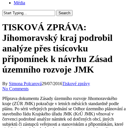
Média
Search
Close
Search
TISKOVÁ ZPRÁVA:
Jihomoravský kraj podrobil
analýze přes tisícovku
připomínek k návrhu Zásad
územního rozvoje JMK
By
Simona Polcarová
29/07/2016
Tiskové zprávy
No Comments
Příprava dokumentu Zásady územního rozvoje Jihomoravského
kraje (ZÚR JMK) pokračuje v letních měsících standardně podle
plánu. Po sérii veřejných projednání se Odbor územního plánování a
stavebního řádu Krajského úřadu JMK (KrÚ JMK) věnoval v
červenci podrobné analýze námitek od dotčených obcí, jiných
subjektů či zástupců veřejnosti a stanoviskům a připomínkám, které