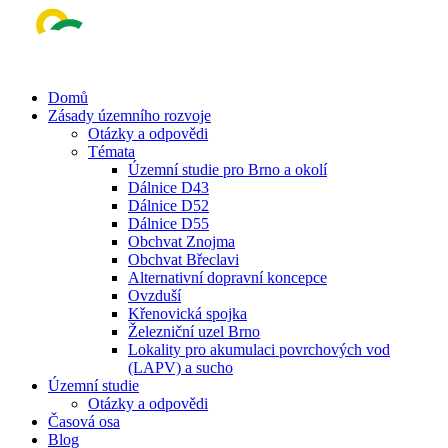
Skip
to
main
content
Menu
Domů
Zásady územního rozvoje
Otázky a odpovědi
Témata
Územní studie pro Brno a okolí
Dálnice D43
Dálnice D52
Dálnice D55
Obchvat Znojma
Obchvat Břeclavi
Alternativní dopravní koncepce
Ovzduší
Křenovická spojka
Železniční uzel Brno
Lokality pro akumulaci povrchových vod
(LAPV) a sucho
Územní studie
Otázky a odpovědi
Časová osa
Blog