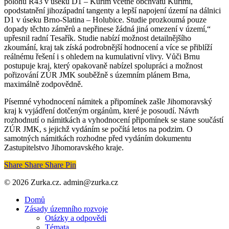
polohu R43 v úseku D1 – Kuřim včetně obchvatu Kuřimi,
opodstatnění jihozápadní tangenty a lepší napojení území na dálnici
D1 v úseku Brno-Slatina – Holubice. Studie prozkoumá pouze
dopady těchto záměrů a nepřinese žádná jiná omezení v území,“
upřesnil radní Tesařík. Studie nabízí možnost detailnějšího
zkoumání, kraj tak získá podrobnější hodnocení a více se přiblíží
reálnému řešení i s ohledem na kumulativní vlivy. Vůči Brnu
postupuje kraj, který opakovaně nabízel spolupráci a možnost
pořizování ZÚR JMK souběžně s územním plánem Brna,
maximálně zodpovědně.
Písemné vyhodnocení námitek a připomínek zašle Jihomoravský
kraj k vyjádření dotčeným orgánům, které je posoudí. Návrh
rozhodnutí o námitkách a vyhodnocení připomínek se stane součástí
ZÚR JMK, s jejichž vydáním se počítá letos na podzim. O
samotných námitkách rozhodne před vydáním dokumentu
Zastupitelstvo Jihomoravského kraje.
Share
Share
Share
Share
Pin
© 2026 Zurka.cz. admin@zurka.cz
Close
Domů
Menu
Zásady územního rozvoje
Otázky a odpovědi
Témata