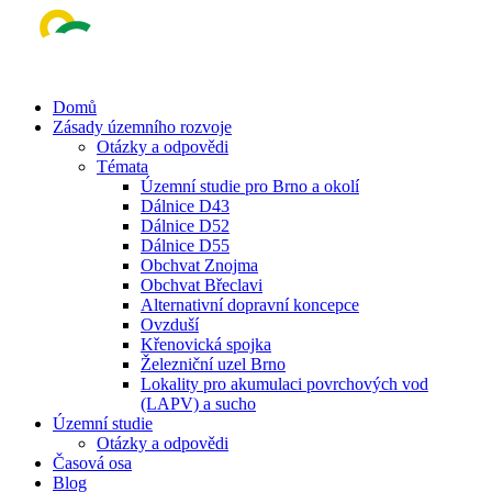
Skip
to
main
content
Menu
Domů
Zásady územního rozvoje
Otázky a odpovědi
Témata
Územní studie pro Brno a okolí
Dálnice D43
Dálnice D52
Dálnice D55
Obchvat Znojma
Obchvat Břeclavi
Alternativní dopravní koncepce
Ovzduší
Křenovická spojka
Železniční uzel Brno
Lokality pro akumulaci povrchových vod
(LAPV) a sucho
Územní studie
Otázky a odpovědi
Časová osa
Blog