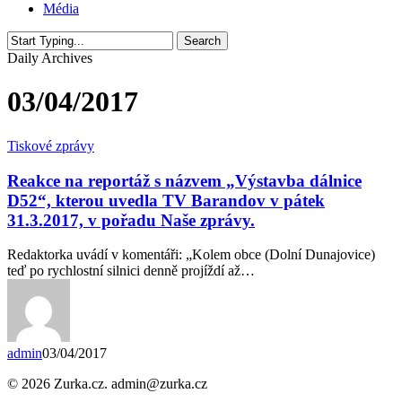
Média
Search
Close
Daily Archives
Search
03/04/2017
Reakce
Tiskové zprávy
na
reportáž
Reakce na reportáž s názvem „Výstavba dálnice
s
D52“, kterou uvedla TV Barandov v pátek
názvem
31.3.2017, v pořadu Naše zprávy.
„Výstavba
dálnice
Redaktorka uvádí v komentáři: „Kolem obce (Dolní Dunajovice)
D52“,
teď po rychlostní silnici denně projíždí až…
kterou
uvedla
TV
Barandov
v
admin
03/04/2017
pátek
31.3.2017,
© 2026 Zurka.cz. admin@zurka.cz
v