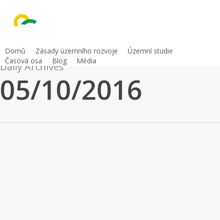
Skip
to
main
content
Domů
Zásady územního rozvoje
Územní studie
Časová osa
Blog
Média
Daily Archives
05/10/2016
TISKOVÁ
Tiskové zprávy
ZPRÁVA:
TISKOVÁ ZPRÁVA: Jihomoravský kraj
Jihomoravský