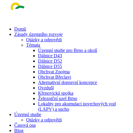
Skip
to
main
content
Menu
Domů
Zásady územního rozvoje
Otázky a odpovědi
Témata
Územní studie pro Brno a okolí
Dálnice D43
Dálnice D52
Dálnice D55
Obchvat Znojma
Obchvat Břeclavi
Alternativní dopravní koncepce
Ovzduší
Křenovická spojka
Železniční uzel Brno
Lokality pro akumulaci povrchových vod
(LAPV) a sucho
Územní studie
Otázky a odpovědi
Časová osa
Blog