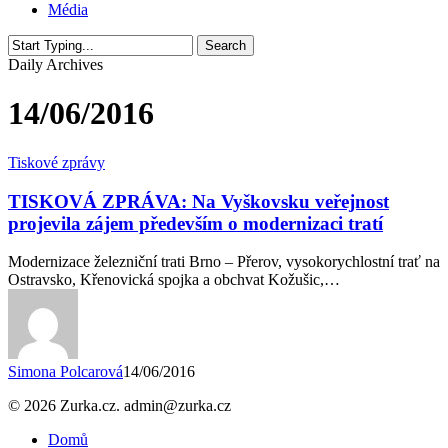
Média
Search
Close
Daily Archives
Search
14/06/2016
TISKOVÁ
Tiskové zprávy
ZPRÁVA:
Na
TISKOVÁ ZPRÁVA: Na Vyškovsku veřejnost
Vyškovsku
projevila zájem především o modernizaci tratí
veřejnost
projevila
Modernizace železniční trati Brno – Přerov, vysokorychlostní trať na
zájem
Ostravsko, Křenovická spojka a obchvat Kožušic,…
především
o
modernizaci
tratí
Simona Polcarová
14/06/2016
© 2026 Zurka.cz. admin@zurka.cz
Close
Domů